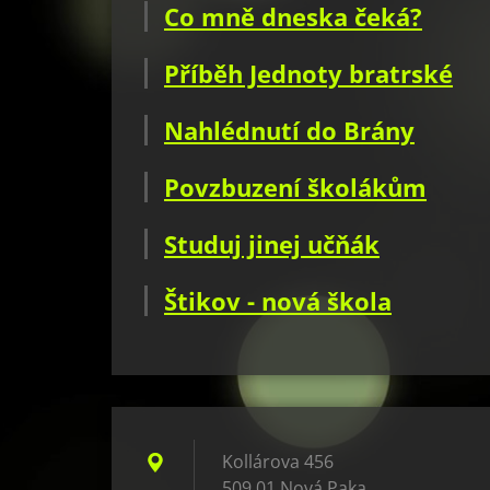
Co mně dneska čeká?
Příběh Jednoty bratrské
Nahlédnutí do Brány
Povzbuzení školákům
Studuj jinej učňák
Štikov - nová škola
Kollárova 456
509 01 Nová Paka