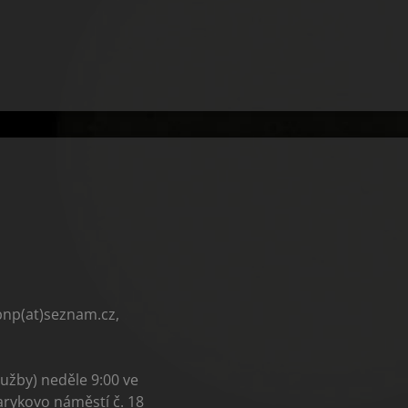
bnp(at)seznam.cz,
užby) neděle 9:00 ve
arykovo náměstí č. 18