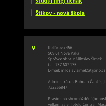
Studuj jinej učňák
Štikov - nová škola
Kollárova 456
509 01 Nová Paka
Správce sboru: Miloslav Šimek
tel.: 737 607 175
E-mail: miloslav.simek(at)jbnp.cz
Administrátor: Bohdan Čančík, j
732266847
Pravidelná shromáždění (bohosl
velkém sále Hotelu Centrál, Mas