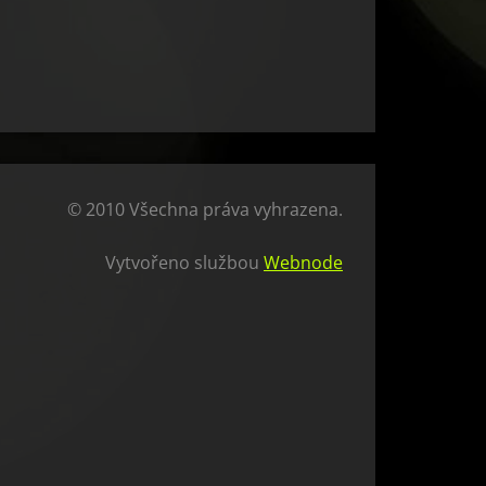
© 2010 Všechna práva vyhrazena.
Vytvořeno službou
Webnode