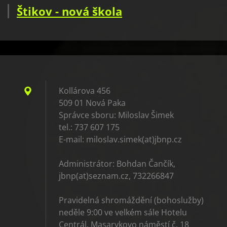
Štikov - nová škola
Kollárova 456
509 01 Nová Paka
Správce sboru: Miloslav Šimek
tel.: 737 607 175
E-mail: miloslav.simek(at)jbnp.cz
Administrátor: Bohdan Čančík,
jbnp(at)seznam.cz, 732266847
Pravidelná shromáždění (bohoslužby)
neděle 9:00 ve velkém sále Hotelu
Centrál, Masarykovo náměstí č. 18