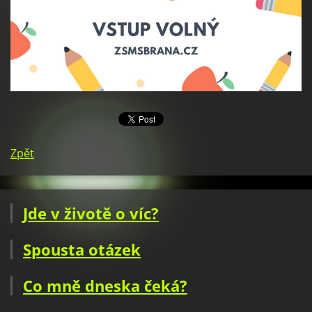
Zpět
Jde v životě o víc?
Spousta otázek
Co mně dneska čeká?