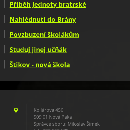
Příběh Jednoty bratrské
Nahlédnutí do Brány
Povzbuzení školákům
Studuj jinej učňák
Štikov - nová škola
Kollárova 456
509 01 Nová Paka
Správce sboru: Miloslav Šimek