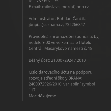
tel.: 737 607 175
E-mail: miloslav.simek(at)jbnp.cz
Administrátor: Bohdan Čančík,
jbnp(at)seznam.cz, 732266847
Pravidelná shromáždění (bohoslužby)
neděle 9:00 ve velkém sále Hotelu
Centrál, Masarykovo náměstí č. 18
Běžný účet: 2100072924 / 2010
Číslo darovacího účtu na podporu
rozvoje střední školy BRÁNA:
2400072926/2010, variabilní symbol
117.
Moc děkujeme