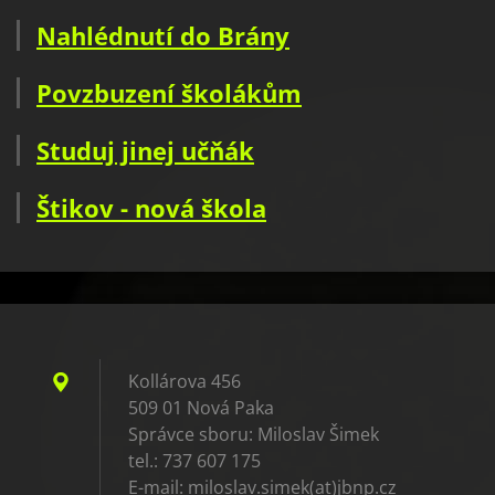
Nahlédnutí do Brány
Povzbuzení školákům
Studuj jinej učňák
Štikov - nová škola
Kollárova 456
509 01 Nová Paka
Správce sboru: Miloslav Šimek
tel.: 737 607 175
E-mail: miloslav.simek(at)jbnp.cz