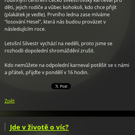
rodinným centrem Céčko silvestrovský karneval pro
děti, jejich rodiče a vůbec kohokoli, kdo chce přijít
(plakátek je vedle). Prvního ledna zase míváme
"losování Hesel", která nás budou provázet v
následujícím roce.
Letošní Silvestr vychází na neděli, proto jsme se
rozhodli dopolední shromáždění zrušit.
Kdo nemůžete na odpolední karneval potěšit se s námi
a přáteli, přijďte v pondělí v 16 hodin.
Zpět
Jde v životě o víc?