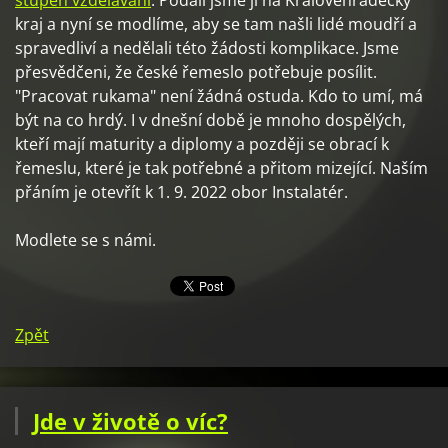
stupeň vzdělávání
. Podali jsme ji na Královéhradecký
kraj a nyní se modlíme, aby se tam našli lidé moudří a
spravedliví a nedělali této žádosti komplikace. Jsme
přesvědčeni, že české řemeslo potřebuje posílit.
"Pracovat rukama" není žádná ostuda. Kdo to umí, má
být na co hrdý. I v dnešní době je mnoho dospělých,
kteří mají maturity a diplomy a později se obrací k
řemeslu, které je tak potřebné a přitom mizející. Naším
přáním je otevřít k 1. 9. 2022 obor Instalatér.
Modlete se s námi.
Zpět
Jde v životě o víc?