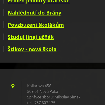
Příběh Jednoty bratrské
Nahlédnutí do Brány
Povzbuzení školákům
Studuj jinej učňák
Štikov - nová škola
Kollárova 456
509 01 Nová Paka
Správce sboru: Miloslav Šimek
tel.: 737 607 175