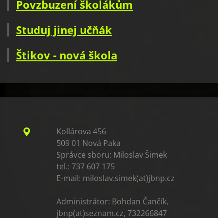
Povzbuzení školákům
Studuj jinej učňák
Štikov - nová škola
Kollárova 456
509 01 Nová Paka
Správce sboru: Miloslav Šimek
tel.: 737 607 175
E-mail: miloslav.simek(at)jbnp.cz
Administrátor: Bohdan Čančík,
jbnp(at)seznam.cz, 732266847