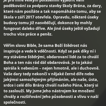
Je pro mne velkým potěšením vyjádřit vám
poděkování za podporu stavby školy Brána, za dary,
které nám posíláte a tak napomáháte tomu, aby se
škola v září 2017 otevřela. Opravdu, některé úseky
budovy tomu již nasvědčují, dokonce by mohly
fungovat daleko dříve. Ale jiné úseky ještě vyžadují
trochu více práce a peněz.
Věřím slovu Bible, že sama Boží štědrost nás
inspiruje a vede k vděčnosti. Když se pak díky ní i
my stáváme štědrými, obdarovaní lidé za to chválí
Boha a ten nás rád dál obdarovává. Je to jakási
spirála k nebesům – nejen hmotně, ale i duchovně.
Vaše dary tedy nekončí v nějaké černé díře nebo
jakýmsi samozřejmým přijímáním, ale naše, ústa,
srdce i celé dílo Brány chválí našeho Pána, který si
to zaslouží. My jsme Jeho nástrojem ke množení
chvály a rozšiřování Jeho působnosti a vlivu v naší
společnosti.