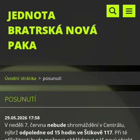
JEDNOTA
BRATRSKÁ NOVÁ
PAKA
Úvodní stránka
>
posunutí
POSUNUTÍ
29.05.2026 17:58
V neděli 7. června
nebude
shromáždění v Centrálu,
nýbrž
odpoledne od 15 hodin ve Štikově 117
. Při té