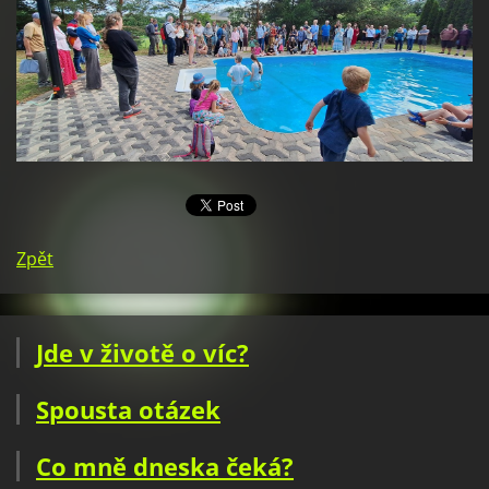
Zpět
Jde v životě o víc?
Spousta otázek
Co mně dneska čeká?