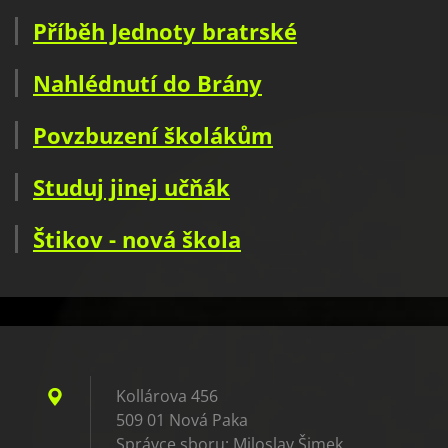
Příběh Jednoty bratrské
Nahlédnutí do Brány
Povzbuzení školákům
Studuj jinej učňák
Štikov - nová škola
Kollárova 456
509 01 Nová Paka
Správce sboru: Miloslav Šimek