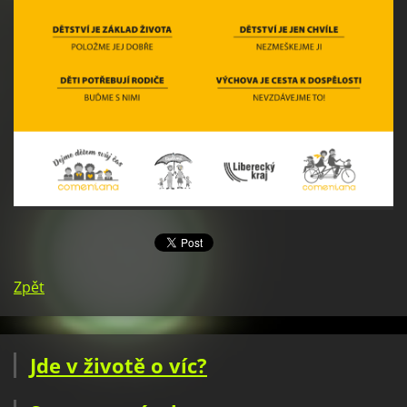
Zpět
Jde v životě o víc?