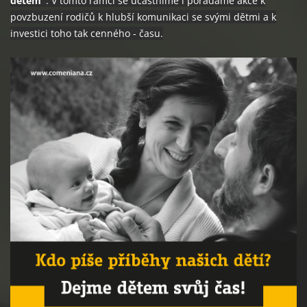
dětem"
. V tomto rámci se účastníme i pořádáme akce k
povzbuzení rodičů k hlubší komunikaci se svými dětmi a k
investici toho tak cenného - času.