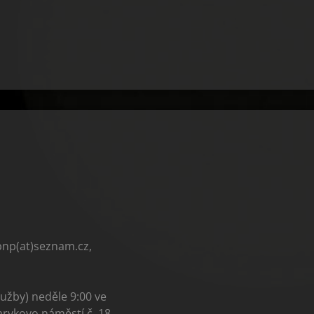
bnp(at)seznam.cz,
užby) neděle 9:00 ve
arykovo náměstí č. 18