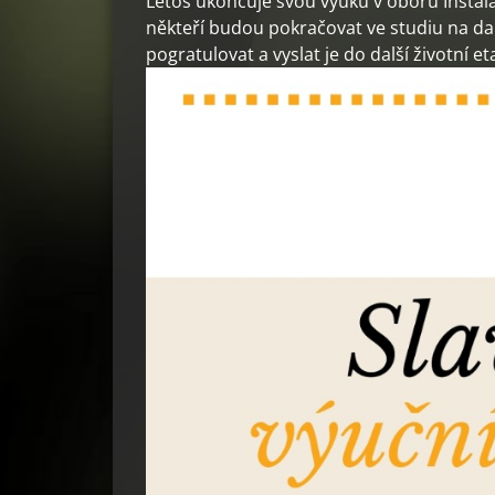
Letos ukončuje svou výuku v oboru Instala
někteří budou pokračovat ve studiu na dalš
pogratulovat a vyslat je do další životní et