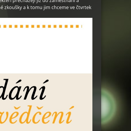
kteří přecházejí již do zaměstnání a
čné zkoušky a k tomu jim chceme ve čtvrtek