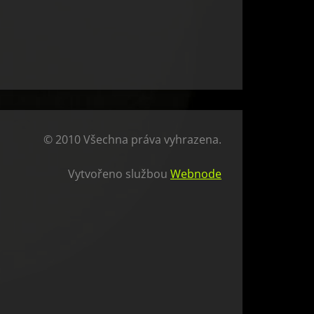
© 2010 Všechna práva vyhrazena.
Vytvořeno službou
Webnode