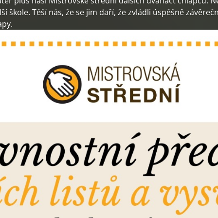
tér plus naší Mistrovské střední dalších dvanáct chlapců. Ně
í škole. Těší nás, že se jim daří, že zvládli úspěšně závěre
apy.