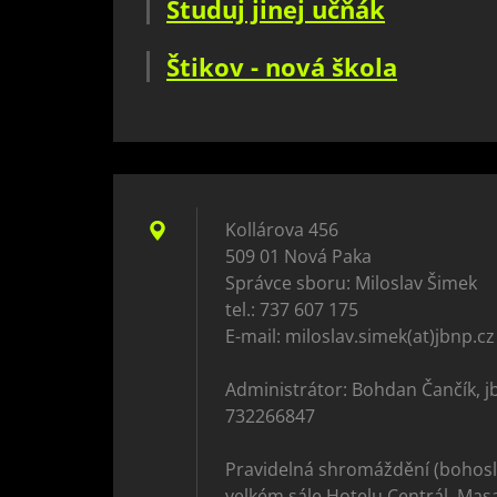
Studuj jinej učňák
Štikov - nová škola
Kollárova 456
509 01 Nová Paka
Správce sboru: Miloslav Šimek
tel.: 737 607 175
E-mail: miloslav.simek(at)jbnp.cz
Administrátor: Bohdan Čančík, j
732266847
Pravidelná shromáždění (bohosl
velkém sále Hotelu Centrál, Mas