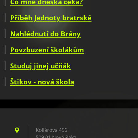
Co mně dneska čeká?
Příběh Jednoty bratrské
Nahlédnutí do Brány
Povzbuzení školákům
Studuj jinej učňák
Štikov - nová škola
Kollárova 456
509 01 Nová Paka