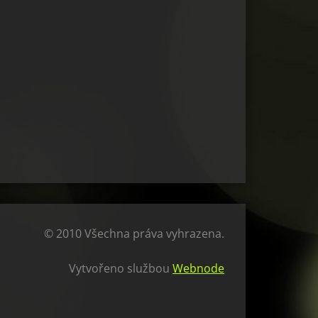
© 2010 Všechna práva vyhrazena.
Vytvořeno službou
Webnode