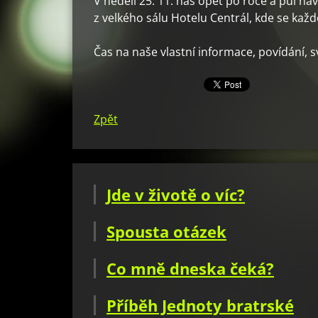
V neděli 25. 11. nás opět po roce a půl n
z velkého sálu Hotelu Centrál, kde se každ
Čas na naše vlastní informace, povídání, 
Zpět
Jde v životě o víc?
Spousta otázek
Co mně dneska čeká?
Příběh Jednoty bratrské