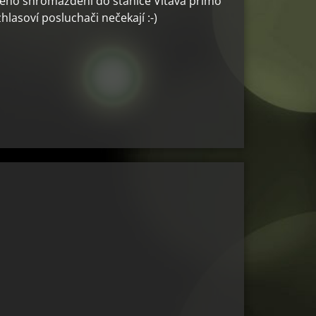
našeho shromáždění do stanice Vltava přímo
lasoví posluchači nečekají :-)