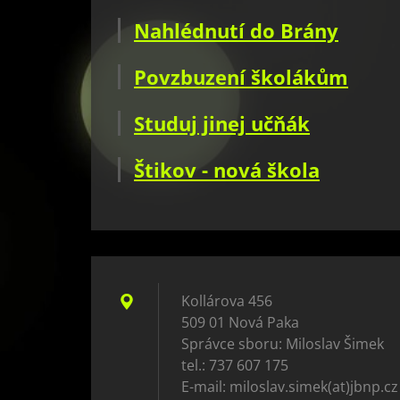
Nahlédnutí do Brány
Povzbuzení školákům
Studuj jinej učňák
Štikov - nová škola
Kollárova 456
509 01 Nová Paka
Správce sboru: Miloslav Šimek
tel.: 737 607 175
E-mail: miloslav.simek(at)jbnp.cz