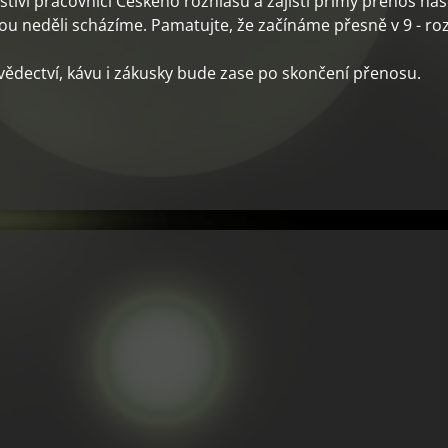
avštíví pracovníci Českého rozhlasu a zajistí přímý přenos 
ou neděli scházíme. Pamatujte, že začínáme přesně v 9 - rozh
svědectví, kávu i zákusky bude zase po skončení přenosu.