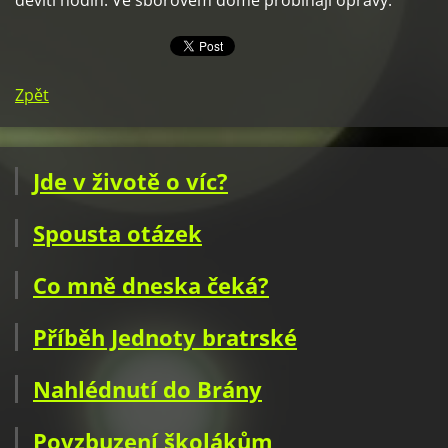
devíti hodin. Ve sborovém domě probíhají opravy.
Zpět
Jde v životě o víc?
Spousta otázek
Co mně dneska čeká?
Příběh Jednoty bratrské
Nahlédnutí do Brány
Povzbuzení školákům