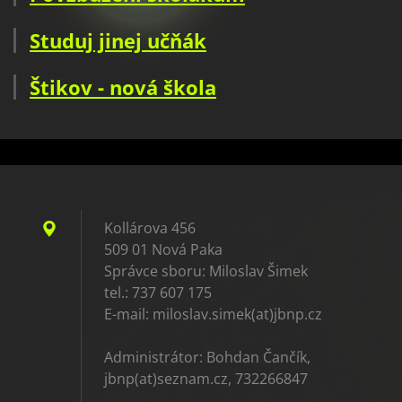
Studuj jinej učňák
Štikov - nová škola
Kollárova 456
509 01 Nová Paka
Správce sboru: Miloslav Šimek
tel.: 737 607 175
E-mail: miloslav.simek(at)jbnp.cz
Administrátor: Bohdan Čančík,
jbnp(at)seznam.cz, 732266847