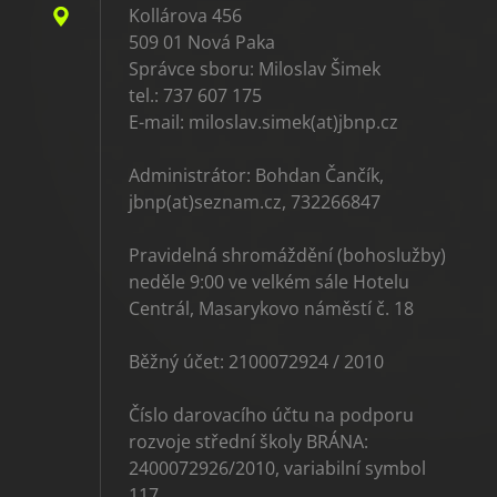
Kollárova 456
509 01 Nová Paka
Správce sboru: Miloslav Šimek
tel.: 737 607 175
E-mail: miloslav.simek(at)jbnp.cz
Administrátor: Bohdan Čančík,
jbnp(at)seznam.cz, 732266847
Pravidelná shromáždění (bohoslužby)
neděle 9:00 ve velkém sále Hotelu
Centrál, Masarykovo náměstí č. 18
Běžný účet: 2100072924 / 2010
Číslo darovacího účtu na podporu
rozvoje střední školy BRÁNA:
2400072926/2010, variabilní symbol
117.