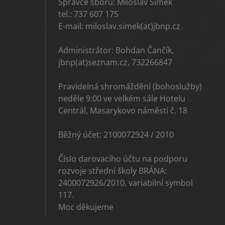
Správce sboru: Miloslav Šimek
tel.: 737 607 175
E-mail: miloslav.simek(at)jbnp.cz
Administrátor: Bohdan Čančík,
jbnp(at)seznam.cz, 732266847
Pravidelná shromáždění (bohoslužby)
neděle 9:00 ve velkém sále Hotelu
Centrál, Masarykovo náměstí č. 18
Běžný účet: 2100072924 / 2010
Číslo darovacího účtu na podporu
rozvoje střední školy BRÁNA:
2400072926/2010, variabilní symbol
117.
Moc děkujeme