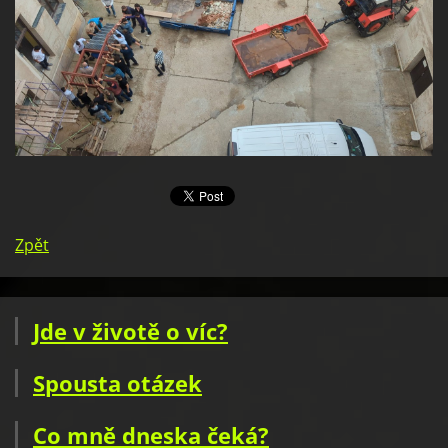
Zpět
Jde v životě o víc?
Spousta otázek
Co mně dneska čeká?