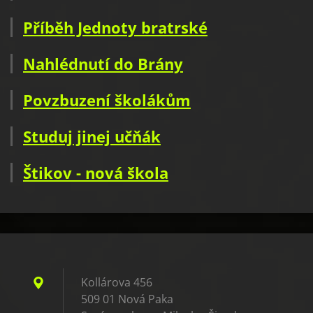
Příběh Jednoty bratrské
Nahlédnutí do Brány
Povzbuzení školákům
Studuj jinej učňák
Štikov - nová škola
Kollárova 456
509 01 Nová Paka