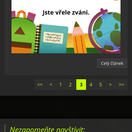
Celý článek
<<
<
1
2
3
4
5
>
>>
Nezapomeňte navštívit: