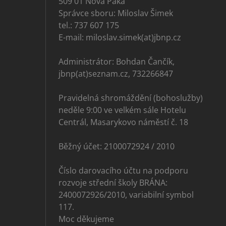
509 01 Nová Paka
Správce sboru: Miloslav Šimek
tel.: 737 607 175
E-mail: miloslav.simek(at)jbnp.cz
Administrátor: Bohdan Čančík,
jbnp(at)seznam.cz, 732266847
Pravidelná shromáždění (bohoslužby)
neděle 9:00 ve velkém sále Hotelu
Centrál, Masarykovo náměstí č. 18
Běžný účet: 2100072924 / 2010
Číslo darovacího účtu na podporu
rozvoje střední školy BRÁNA:
2400072926/2010, variabilní symbol
117.
Moc děkujeme