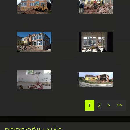
1
2
>
>>